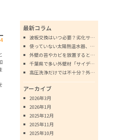
最新コラム
波板交換はいつ必要？劣化サインと放置するリスクを解説
14
使っていない太陽熱温水器、そのままで大丈夫？撤去が必要な理由とは
と
外壁の苔やカビを放置するとどうなる？健康リスクと劣化パターンを解説
知
千葉県で多い外壁材「サイディング」の劣化症状とメンテナンス方法
ま
高圧洗浄だけでは不十分？外壁塗装前の「下地補修」の重要性
を
アーカイブ
2026年3月
2026年1月
2025年12月
2025年11月
2025年10月