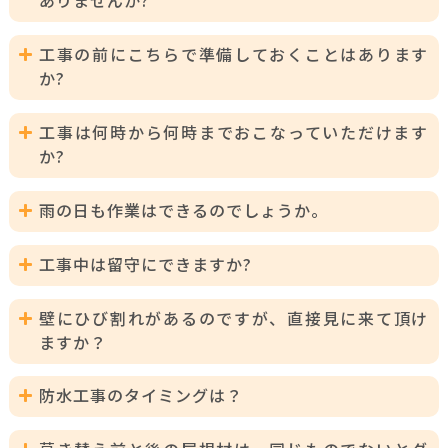
ありませんか?
A:
オーネストリフォームでは、お見積もり範囲内での工事
工事の前にこちらで準備しておくことはあります
に関しては一切の追加費用を頂いておりません。
か?
ただし、工事の進行中にお見積もり範囲外での不具合が
発見された場合には、その部位をお客様にもご確認頂
A:
大事なものや壊れてはいけないものなどがありました
き、同意を頂いた後に施工を行なっています。
工事は何時から何時までおこなっていただけます
ら、事前に移動して頂けると幸いです。
か?
A:
季節により異なりますが、朝8時から夕方6時ごろまで作
雨の日も作業はできるのでしょうか。
業をおこないます。
また、集合住宅にお住まいの方は、管理組合様よりのご
A:
雨の日に関しては作業を進めることができません。
指示の時間帯に対応させて頂く場合もあります。
工事中は留守にできますか?
天候により工期や作業日程に変更がある場合もございま
すのでご了承下さい。
A:
外装工事の場合、ほとんどが外の仕事ですので、ご不在
壁にひび割れがあるのですが、直接見に来て頂け
でも工事を進める事が出来ます。
ますか？
また、過去には工事中を狙ってご旅行なさった方もいら
っしゃいましたが、全く問題ありませんでした。ただ
A:
はい。無料で現地調査を行ってますのでご安心ください
し、お出かけ時の施錠はしっかりとお願いいたします。
防水工事のタイミングは？
ませ。
ちなみに、工事の際にぜひ欲しいのは「水道」と「電
気」となります。
A:
環境によっても異なりますが、一般的には10年が大まか