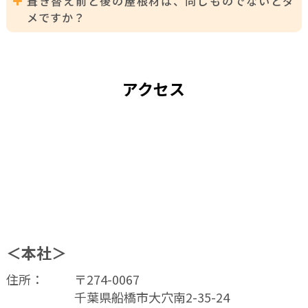
葺き替え前と後の屋根材は、同じものでないとダ
な目安とされています。
メですか？
しかし、10年経っていなから大丈夫、10年経過したから
かならずやらなければならないといったことではありま
A:
そのようなことはございません。
せん。定期的に点検をし、必要であれば施工することが
屋根材により色々な特性がありますので、ご要望に添っ
大切です。
て様々なご提案させていただきます。
アクセス
＜本社＞
住所：
〒274-0067
千葉県船橋市大穴南2-35-24