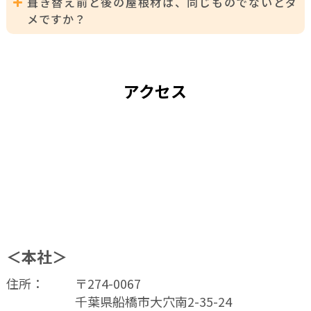
葺き替え前と後の屋根材は、同じものでないとダ
な目安とされています。
メですか？
しかし、10年経っていなから大丈夫、10年経過したから
かならずやらなければならないといったことではありま
A:
そのようなことはございません。
せん。定期的に点検をし、必要であれば施工することが
屋根材により色々な特性がありますので、ご要望に添っ
大切です。
て様々なご提案させていただきます。
アクセス
＜本社＞
住所：
〒274-0067
千葉県船橋市大穴南2-35-24