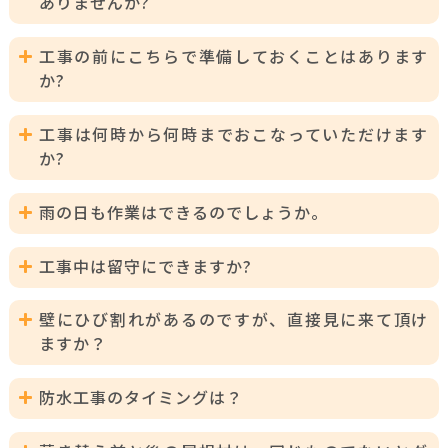
ありませんか?
A:
オーネストリフォームでは、お見積もり範囲内での工事
工事の前にこちらで準備しておくことはあります
に関しては一切の追加費用を頂いておりません。
か?
ただし、工事の進行中にお見積もり範囲外での不具合が
発見された場合には、その部位をお客様にもご確認頂
A:
大事なものや壊れてはいけないものなどがありました
き、同意を頂いた後に施工を行なっています。
工事は何時から何時までおこなっていただけます
ら、事前に移動して頂けると幸いです。
か?
A:
季節により異なりますが、朝8時から夕方6時ごろまで作
雨の日も作業はできるのでしょうか。
業をおこないます。
また、集合住宅にお住まいの方は、管理組合様よりのご
A:
雨の日に関しては作業を進めることができません。
指示の時間帯に対応させて頂く場合もあります。
工事中は留守にできますか?
天候により工期や作業日程に変更がある場合もございま
すのでご了承下さい。
A:
外装工事の場合、ほとんどが外の仕事ですので、ご不在
壁にひび割れがあるのですが、直接見に来て頂け
でも工事を進める事が出来ます。
ますか？
また、過去には工事中を狙ってご旅行なさった方もいら
っしゃいましたが、全く問題ありませんでした。ただ
A:
はい。無料で現地調査を行ってますのでご安心ください
し、お出かけ時の施錠はしっかりとお願いいたします。
防水工事のタイミングは？
ませ。
ちなみに、工事の際にぜひ欲しいのは「水道」と「電
気」となります。
A:
環境によっても異なりますが、一般的には10年が大まか